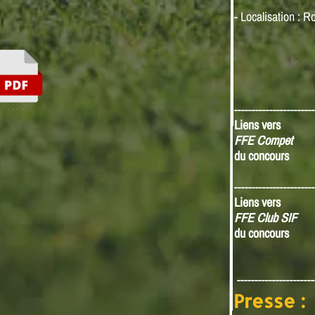
- Localisation : R
-----------------------
160 ko
Liens vers
FFE Compet
du concours
-----------------------
Liens vers
FFE Club SIF
du concours
----------------------
Presse :