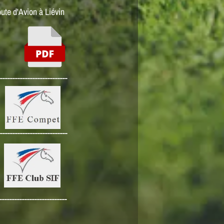
oute d'Avion à Liévin
370 ko
---------------------------
---------------------------
---------------------------