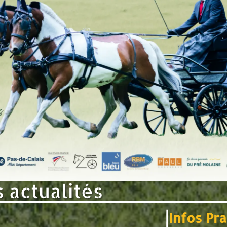
 actualités
Infos Pra
.